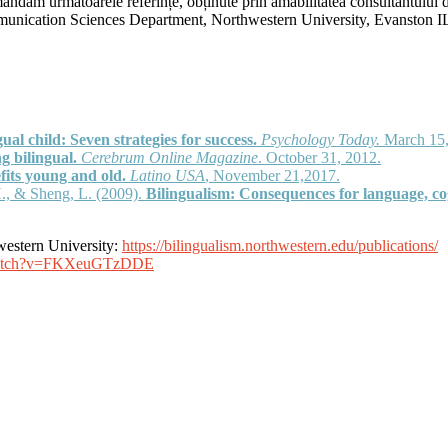
andăm următoarele referințe, obținute prin amabilitatea consultantului d
nication Sciences Department, Northwestern University, Evanston I
ual child: Seven strategies for success.
Psychology Today.
March 15,
g bilingual.
Cerebrum Online Magazine
. October 31, 2012.
fits young and old.
Latino USA
, November 21,2017.
., & Sheng, L. (2009).
Bilingualism: Consequences for language, co
hwestern University:
https://bilingualism.northwestern.edu/publications/
/watch?v=FKXeuGTzDDE