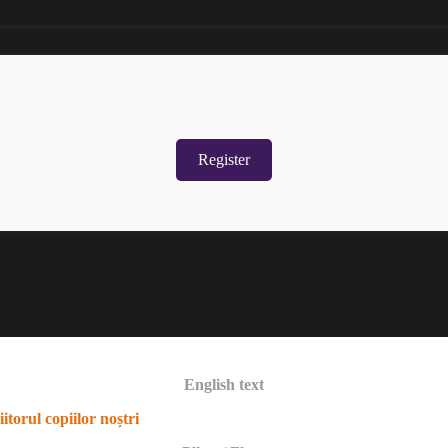
Register
English text
torul copiilor noștri