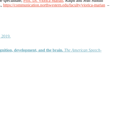
e specialitate,
Prof.
Dr. Viorica Marian
,
Ralph and Jean Sundin
L,
https://communication.northwestern.edu/faculty/viorica-marian
–
 2019.
gnition, development, and the brain.
The American Speech-