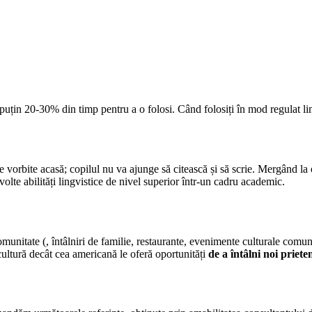
 puțin 20-30% din timp pentru a o folosi. Când folosiți în mod regulat 
 vorbite acasă; copilul nu va ajunge să citească și să scrie. Mergând la
volte abilități lingvistice de nivel superior într-un cadru academic.
unitate (, întâlniri de familie, restaurante, evenimente culturale comunit
cultură decât cea americană le oferă oportunități
de a întâlni noi prieten