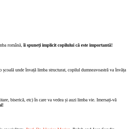
limba română,
îi spuneți implicit copilului că este importantă!
 o școală unde învață limba structurat, copilul dumneavoastră va învăța
are, biserică, etc) în care va vedea și auzi limba vie. Imersați-vă
i!