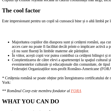
The cool factor
Este impresionant pentru un copil să cunoască bine și o altă limbă pe 
Majoritatea copiilor din diaspora sunt și cetățeni români, așa cu
acces care nu poate fi facilitat decât printr-o implicare activă a 
că nu sunt fluenți în limbile materne ale părinților.
În viitor, acești copii vor putea contribui ca cetățeni bilingvi și
Conștientizarea de către elevi a apartenenţei la spaţiul cultural 
evenimentelor culturale și educaționale din comunitate, de tipu
Federației Organizațiilor non-profit Româno-Americane (FOR
*
Cetățenia română se poate obține prin înregistrarea certificatului 
York:
https://newyork.mae.ro/node/260
** Românul Corp este membru fondator al
FORA
WHAT YOU CAN DO