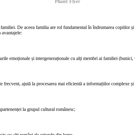
Pliant/ Flyer
 familiei. De aceea familia are rol fundamental în îndrumarea copiilor și 
m avantajele:
rile emoționale și intergeneraționale cu alți membri ai familiei (bunici, 
 frecvent, ajută la procesarea mai eficientă a informațiilor complexe și e
i apartenenței la grupul cultural românesc;
lusiv cu alți români de oriunde din lume.