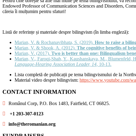
Pentru cine dorește să afle mai multe pe tema bilingvismului, vă recom
Endowed Professor of Communication Sciences and Disorders, Commu
căreia îi mulțumim pentru sfaturi!
Listă de referințe și materiale despre bilingvism (în limba engleză):
Marian, V. & Rochanavibhata, S. (2019).
How to raise a biling
Marian, V. & Shook, A. (2012).
The cognitive benefits of bein
Marian, V. (2017).
Two is better than one: Bilingualism bene
Marian, V., Faroqi-Shah, Y., Kaushanskaya, M., Blumenfeld, H
Language-Hearing Association Leader, 14
, 10-13.
Lista completă de publicații pe tema bilingvismului de la Nort
Material video despre bilingvism:
https://www.youtube.com
CONTACT INFORMATION
Românul Corp, P.O. Box 1483, Fairfield, CT 06825.
+1 203-307-0123
info@theromanian.org
FUNDRAISERS