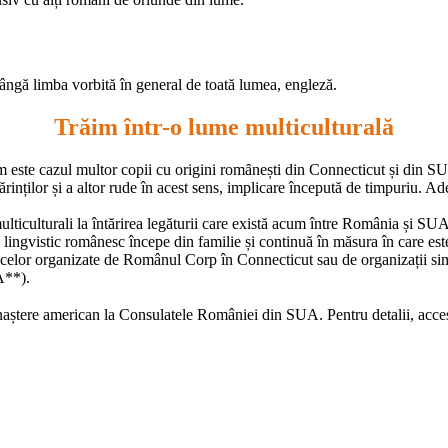
lângă limba vorbită în general de toată lumea, engleză.
Trăim într-o lume multiculturală
m este cazul multor copii cu origini romȃnești din Connecticut și din SUA
părinților și a altor rude în acest sens, implicare începută de timpuriu. Ade
 multiculturali la întărirea legăturii care există acum între România și SU
și lingvistic românesc începe din familie și continuă în măsura în care est
l celor organizate de Românul Corp în Connecticut sau de organizații si
A**).
de naștere american la Consulatele României din SUA. Pentru detalii, ac