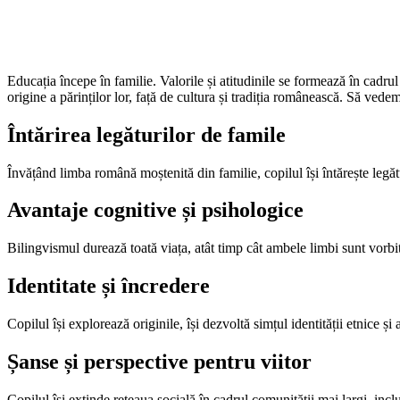
Educația începe în familie. Valorile și atitudinile se formează în cadrul
origine a părinților lor, față de cultura și tradiția românească. Să vede
Întărirea legăturilor de famile
Învățând limba română moștenită din familie, copilul își întărește legătu
Avantaje cognitive și psihologice
Bilingvismul durează toată viața, atât timp cât ambele limbi sunt vorbite
Identitate și încredere
Copilul își explorează originile, își dezvoltă simțul identității etnice ș
Șanse și perspective pentru viitor
Copilul își extinde rețeaua socială în cadrul comunității mai largi, inc